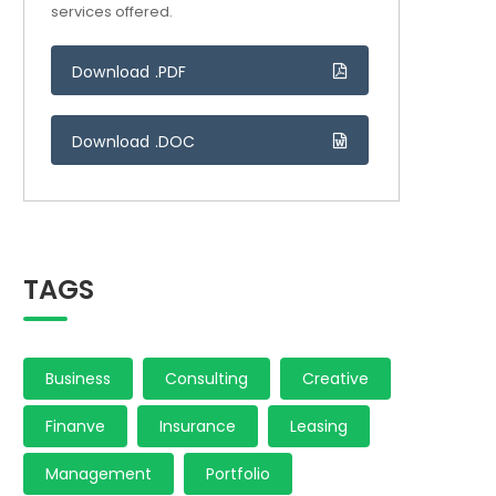
services offered.
Download .PDF
Download .DOC
TAGS
Business
Consulting
Creative
Finanve
Insurance
Leasing
Management
Portfolio