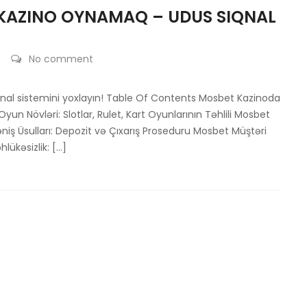
KAZINO OYNAMAQ – UDUS SIQNAL
No comment
nal sistemini yoxlayın! Table Of Contents Mosbet Kazinoda
n Növləri: Slotlar, Rulet, Kart Oyunlarının Təhlili Mosbet
niş Üsulları: Depozit və Çıxarış Proseduru Mosbet Müştəri
lükəsizlik: […]