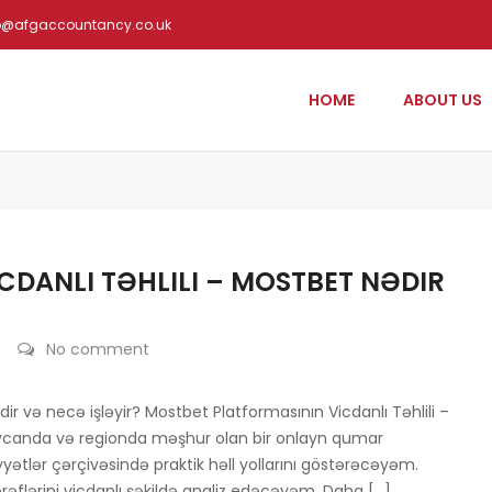
fo@afgaccountancy.co.uk
HOME
ABOUT US
CDANLI TƏHLILI – MOSTBET NƏDIR
No comment
ir və necə işləyir? Mostbet Platformasının Vicdanlı Təhlili –
aycanda və regionda məşhur olan bir onlayn qumar
yətlər çərçivəsində praktik həll yollarını göstərəcəyəm.
rəflərini vicdanlı şəkildə analiz edəcəyəm. Daha […]