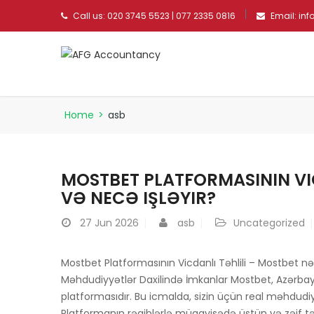
Call us: 020 3745 5523 | 077 2335 0816
Email: in
Home
>
asb
MOSTBET PLATFORMASININ VI
VƏ NECƏ IŞLƏYIR?
27
Jun 2026
asb
Uncategorized
Mostbet Platformasının Vicdanlı Təhlili – Mostbet nəd
Məhdudiyyətlər Daxilində İmkanlar Mostbet, Azərb
platformasıdır. Bu icmalda, sizin üçün real məhdudiy
Platformanın rəqiblərlə müqayisədə üstün və zəif tə