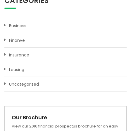
CATEGORIES
Business
Finanve
Insurance
Leasing
Uncategorized
Our Brochure
View our 2016 financial prospectus brochure for an easy